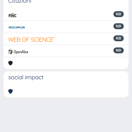
Citazioni
ND
ND
ND
ND
social impact