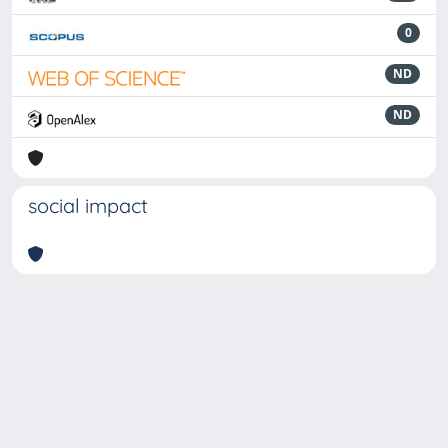
0
ND
ND
social impact
Powered by
IRIS
-
about IRIS
-