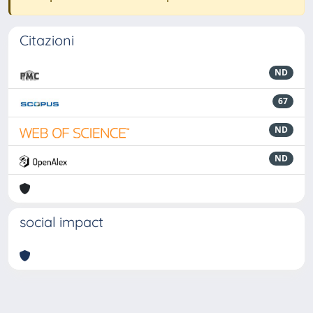
Citazioni
ND
67
ND
ND
social impact