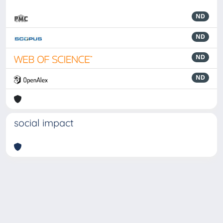
ND
ND
ND
ND
social impact