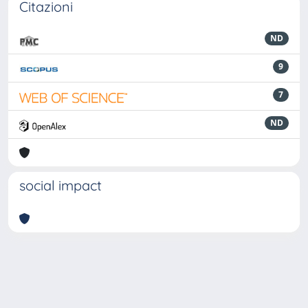
Citazioni
ND
9
7
ND
social impact