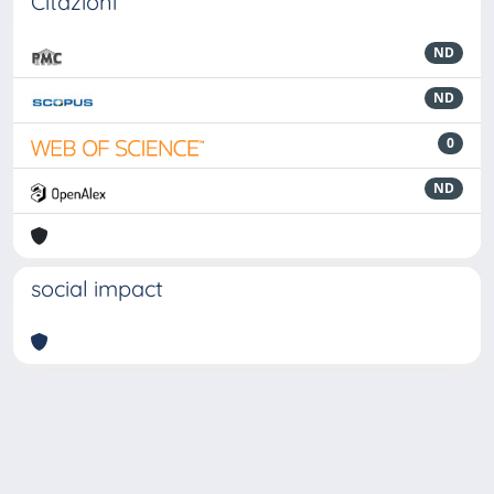
Citazioni
ND
ND
0
ND
social impact