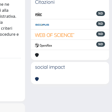
Citazioni
he ne
 alla
ND
strativa.
la
ND
criteri
rocedure e
ND
ND
social impact