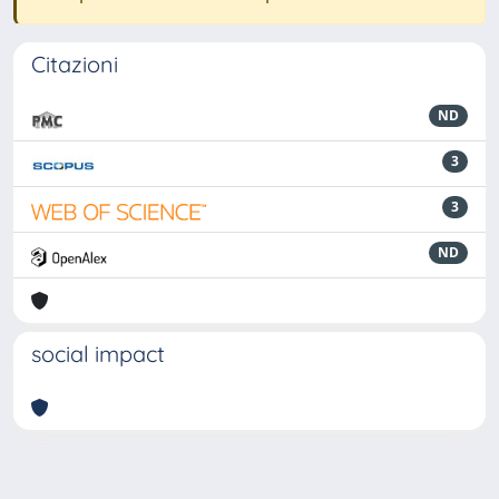
Citazioni
ND
3
3
ND
social impact