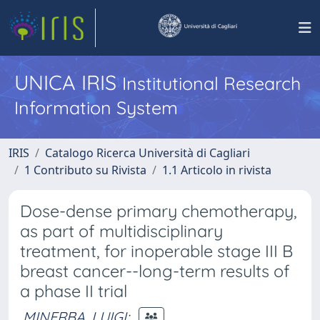
UNICA IRIS
Institutional Research
Information System
IRIS
Catalogo Ricerca Università di Cagliari
1 Contributo su Rivista
1.1 Articolo in rivista
Dose-dense primary chemotherapy,
as part of multidisciplinary
treatment, for inoperable stage III B
breast cancer--long-term results of
a phase II trial
MINERBA, LUIGI
;