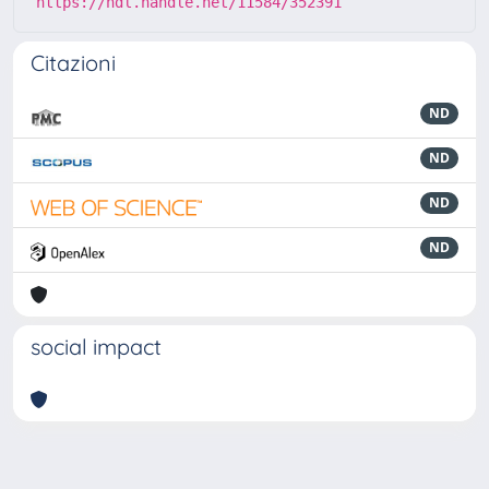
https://hdl.handle.net/11584/352391
Citazioni
ND
ND
ND
ND
social impact