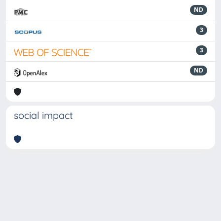
ND
3
3
ND
social impact