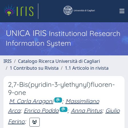
UNICA IRIS
Institutional Research
Information System
IRIS
Catalogo Ricerca Università di Cagliari
1 Contributo su Rivista
1.1 Articolo in rivista
2,7-Bis(pyridin-3-ylethynyl)fluoren-
9-one
M. Carla Aragoni
;
Massimiliano
Arca
;
Enrico Podda
;
Anna Pintus
;
Giulio
Ferino
;