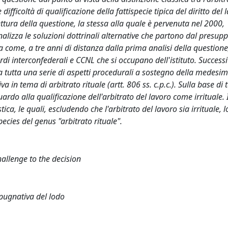
difficoltà di qualificazione della fattispecie tipica del diritto del 
ttura della questione, la stessa alla quale è pervenuta nel 2000,
alizza le soluzioni dottrinali alternative che partono dal presup
za come, a tre anni di distanza dalla prima analisi della questione
di interconfederali e CCNL che si occupano dell'istituto. Success
a tutta una serie di aspetti procedurali a sostegno della medesi
n tema di arbitrato rituale (artt. 806 ss. c.p.c.). Sulla base di t
do alla qualificazione dell'arbitrato del lavoro come irrituale. 
ica, le quali, escludendo che l'arbitrato del lavoro sia irrituale, l
cies del genus "arbitrato rituale".
hallenge to the decision
impugnativa del lodo