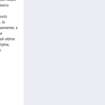
lavoro
posto
, la
ivamente, e
ma
ali ultime
Infine,
o