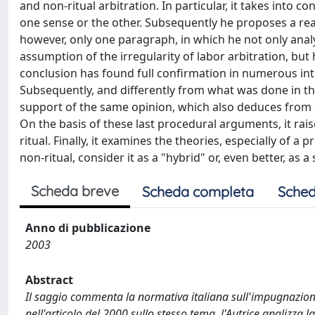
and non-ritual arbitration. In particular, it takes into co
one sense or the other. Subsequently he proposes a read
however, only one paragraph, in which he not only analy
assumption of the irregularity of labor arbitration, but h
conclusion has found full confirmation in numerous int
Subsequently, and differently from what was done in the
support of the same opinion, which also deduces from a par
On the basis of these last procedural arguments, it rais
ritual. Finally, it examines the theories, especially of a 
non-ritual, consider it as a "hybrid" or, even better, as a
Scheda breve
Scheda completa
Sched
Anno di pubblicazione
2003
Abstract
Il saggio commenta la normativa italiana sull'impugnazione d
nell'articolo del 2000 sullo stesso tema, l'Autrice analizza la