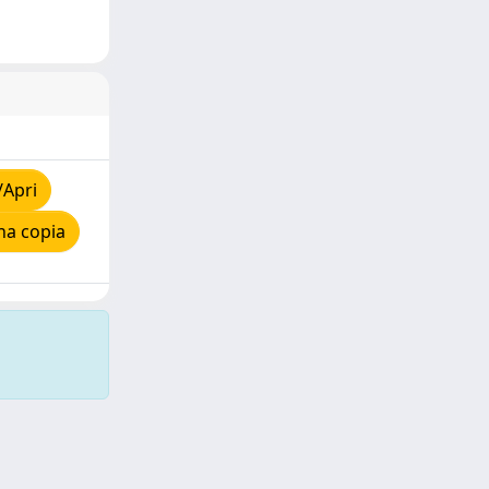
/Apri
na copia