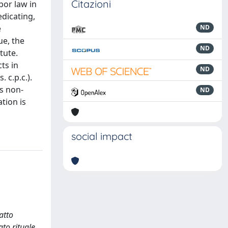
Citazioni
abor law in
edicating,
e
ND
ue, the
ND
tute.
ts in
ND
 c.p.c.).
as non-
ND
ation is
social impact
atto
ato rituale