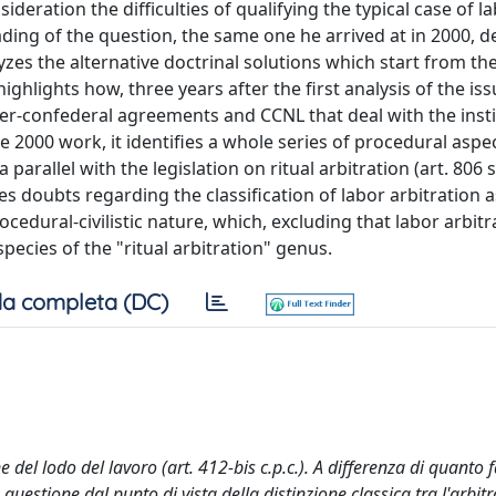
nsideration the difficulties of qualifying the typical case of l
ing of the question, the same one he arrived at in 2000, d
zes the alternative doctrinal solutions which start from th
ighlights how, three years after the first analysis of the iss
er-confederal agreements and CCNL that deal with the insti
 2000 work, it identifies a whole series of procedural aspec
allel with the legislation on ritual arbitration (art. 806 ss.
es doubts regarding the classification of labor arbitration 
procedural-civilistic nature, which, excluding that labor arbitr
 species of the "ritual arbitration" genus.
a completa (DC)
el lodo del lavoro (art. 412-bis c.p.c.). A differenza di quanto f
 questione dal punto di vista della distinzione classica tra l'arbitr