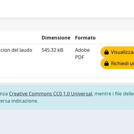
Dimensione
Formato
ccion del laudo
545.32 kB
Adobe
Visualizza
PDF
Richiedi u
cenza
Creative Commons CC0 1.0 Universal
, mentre i file delle
versa indicazione.