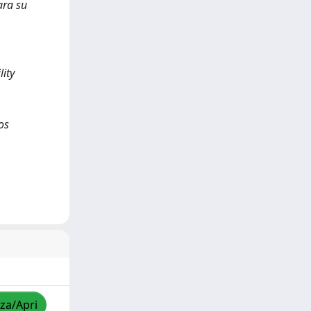
ara su
ity
os
zza/Apri