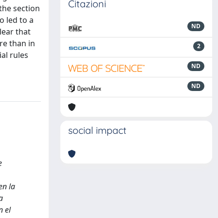
Citazioni
the section
o led to a
ND
lear that
re than in
2
al rules
ND
ND
social impact
e
en la
a
n el