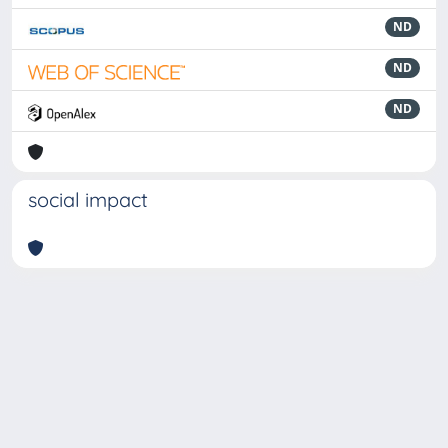
ND
ND
ND
social impact
Powered by
IRIS
-
about IRIS
-
Utilizzo dei cookie
-
Privacy
Copyright © 2026