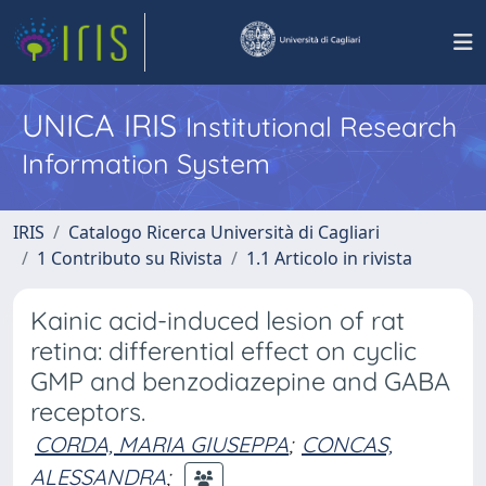
UNICA IRIS
Institutional Research
Information System
IRIS
Catalogo Ricerca Università di Cagliari
1 Contributo su Rivista
1.1 Articolo in rivista
Kainic acid-induced lesion of rat
retina: differential effect on cyclic
GMP and benzodiazepine and GABA
receptors.
CORDA, MARIA GIUSEPPA
;
CONCAS,
ALESSANDRA
;