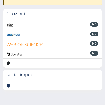
Citazioni
ND
ND
ND
ND
social impact