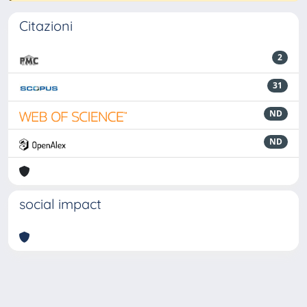
Citazioni
2
31
ND
ND
social impact