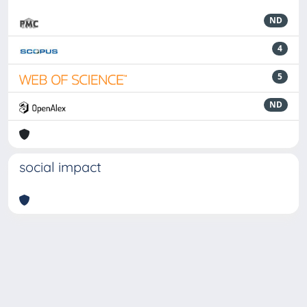
ND
4
5
ND
social impact