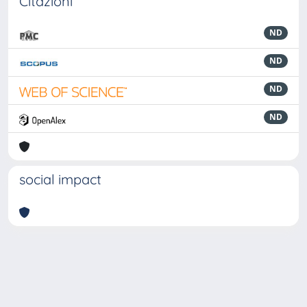
Citazioni
ND
ND
ND
ND
social impact