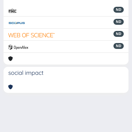
ND
ND
ND
ND
social impact