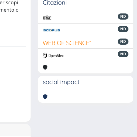
Citazioni
per scopi
tamento o
ND
ND
ND
ND
social impact