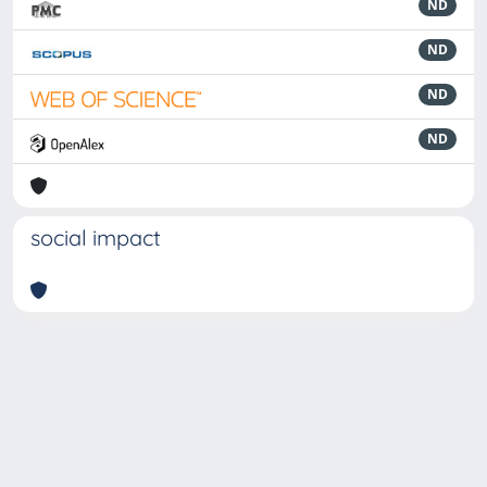
ND
ND
ND
ND
social impact
Powered by
IRIS
-
about IRIS
-