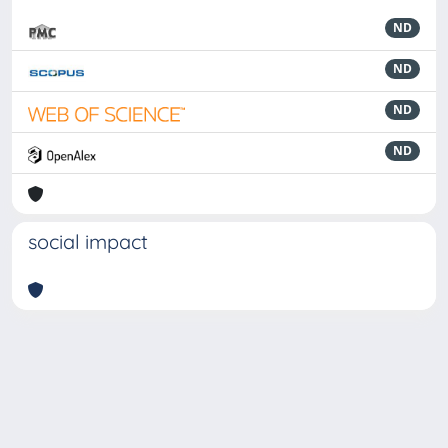
ND
ND
ND
ND
social impact