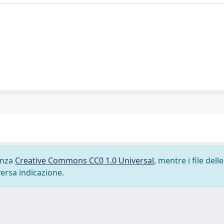
cenza
Creative Commons CC0 1.0 Universal
, mentre i file delle
versa indicazione.