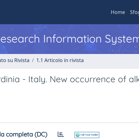
Home
Sfo
 Research Information Syste
to su Rivista
1.1 Articolo in rivista
inia - Italy. New occurrence of al
a completa (DC)