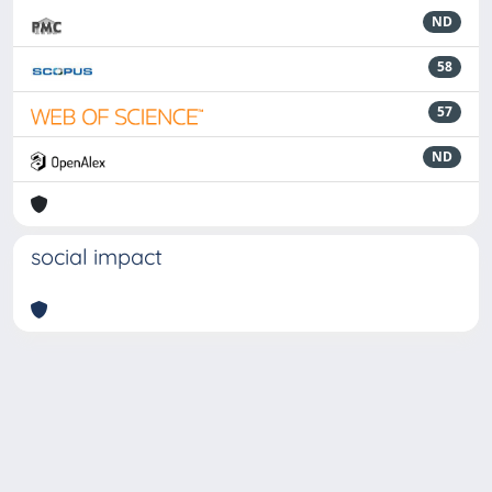
ND
58
57
ND
social impact