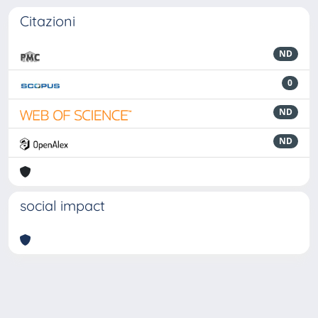
Citazioni
ND
0
ND
ND
social impact