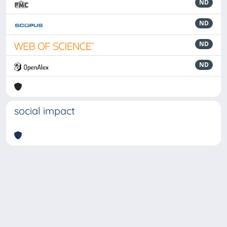
ND
ND
ND
ND
social impact
Powered by
IRIS
-
about IRIS
-