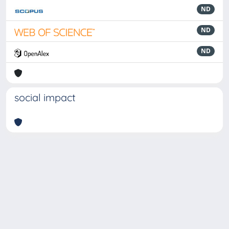
ND
ND
ND
social impact
Powered by
IRIS
-
about IRIS
-
Utilizzo dei cookie
-
Privacy
Copyright © 2026