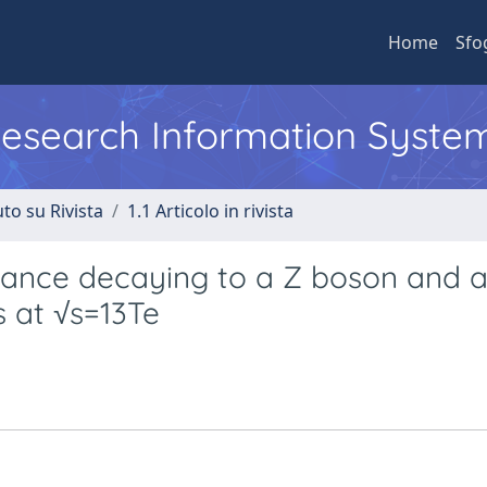
Home
Sfo
 Research Information Syste
to su Rivista
1.1 Articolo in rivista
nance decaying to a Z boson and a
s at √s=13Te