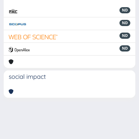
ND
ND
ND
ND
social impact