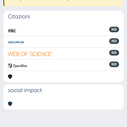
Citazioni
ND
ND
ND
ND
social impact