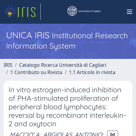
UNICA IRIS
Institutional Research
Information System
IRIS
Catalogo Ricerca Università di Cagliari
1 Contributo su Rivista
1.1 Articolo in rivista
In vitro estrogen-induced inhibition
of PHA-stimulated proliferation of
peripheral blood lymphocytes:
reversal by recombinant interleukin-
2 and oxytocin
MACCIO' A
;
ARGIOLAS, ANTONIO
;