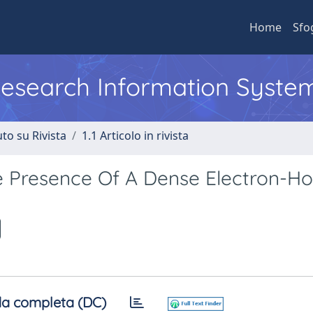
Home
Sfo
 Research Information Syste
to su Rivista
1.1 Articolo in rivista
 Presence Of A Dense Electron-Ho
a completa (DC)