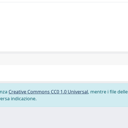
cenza
Creative Commons CC0 1.0 Universal
, mentre i file delle
versa indicazione.