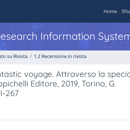
Home
Sfo
 Research Information Syste
to su Rivista
1.2 Recensione in rivista
astic voyage. Attraverso la specia
ppichelli Editore, 2019, Torino, G.
II-267