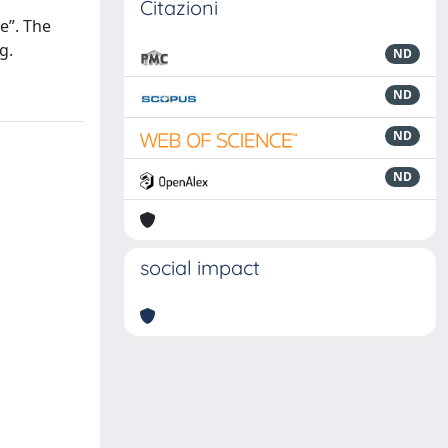
Citazioni
e”. The
g.
ND
ND
ND
ND
social impact