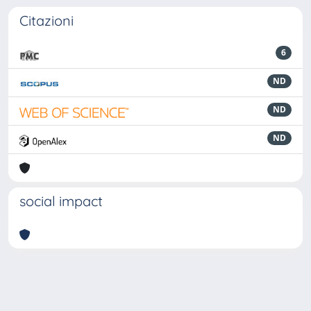
Citazioni
6
ND
ND
ND
social impact