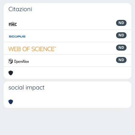
Citazioni
ND
ND
ND
ND
social impact