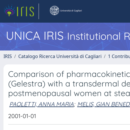
UNICA IRIS
Institutional
IRIS
Catalogo Ricerca Università di Cagliari
1 Contribu
Comparison of pharmacokinetic p
(Gelestra) with a transdermal d
postmenopausal women at stea
PAOLETTI, ANNA MARIA
;
MELIS, GIAN BENE
2001-01-01