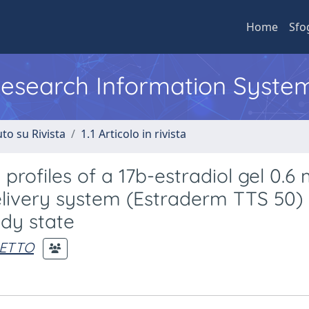
Home
Sfo
 Research Information Syste
to su Rivista
1.1 Articolo in rivista
rofiles of a 17b-estradiol gel 0.6
elivery system (Estraderm TTS 50) 
dy state
DETTO