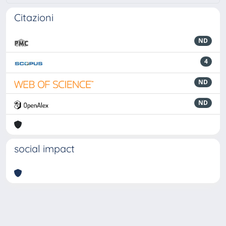
Citazioni
ND
4
ND
ND
social impact