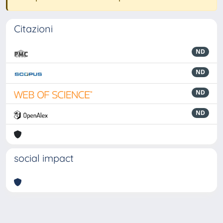
Citazioni
ND
ND
ND
ND
social impact