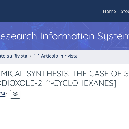
Home
Sfo
 Research Information Syste
to su Rivista
1.1 Articolo in rivista
ICAL SYNTHESIS. THE CASE OF 
ODIOXOLE-2, 1′‐CYCLOHEXANES]
IA
;