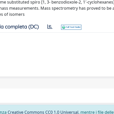
e substituted spiro [1, 3- benzodioxole-2, 1′-cyclohexanes
ct mass measurements. Mass spectrometry has proved to be a 
les of isomers
a completa (DC)
cenza
Creative Commons CC0 1.0 Universal
, mentre i file delle