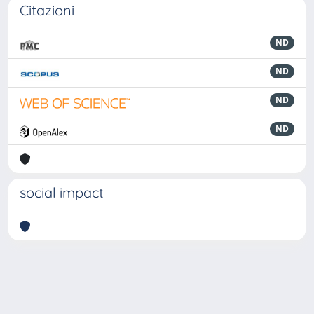
Citazioni
ND
ND
ND
ND
social impact