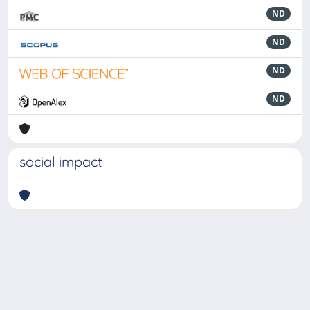
ND
ND
ND
ND
social impact