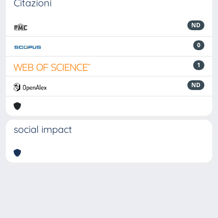
Citazioni
ND
0
1
ND
social impact