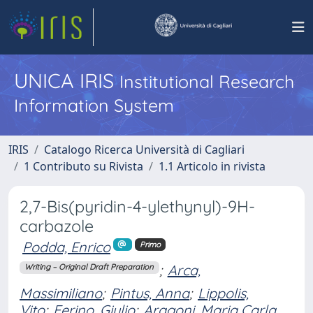
UNICA IRIS
Institutional Research
Information System
IRIS
Catalogo Ricerca Università di Cagliari
1 Contributo su Rivista
1.1 Articolo in rivista
2,7-Bis(pyridin-4-ylethynyl)-9H-
carbazole
Podda, Enrico
Primo
;
Arca,
Writing – Original Draft Preparation
Massimiliano
;
Pintus, Anna
;
Lippolis,
Vito
;
Ferino, Giulio
;
Aragoni, Maria Carla