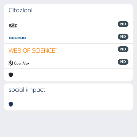
Citazioni
ND
ND
ND
ND
social impact