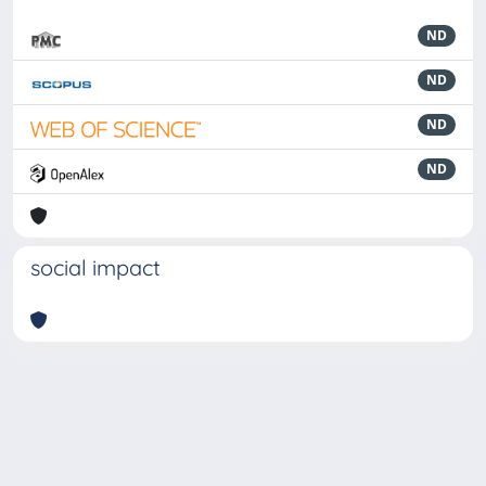
ND
ND
ND
ND
social impact