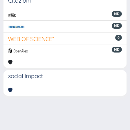
Citazioni
ND
ND
0
ND
social impact