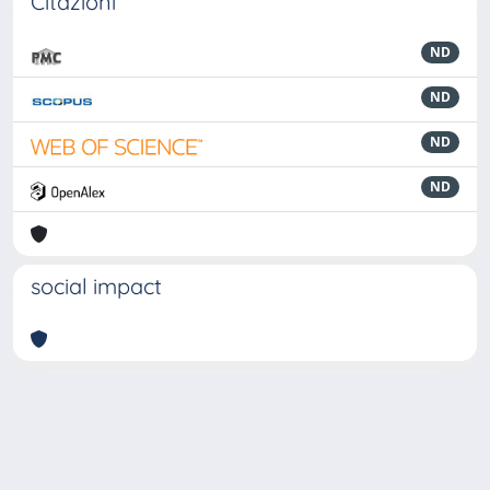
Citazioni
ND
ND
ND
ND
social impact