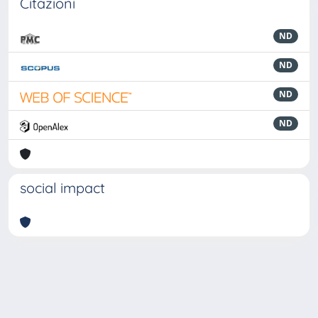
Citazioni
ND
ND
ND
ND
social impact