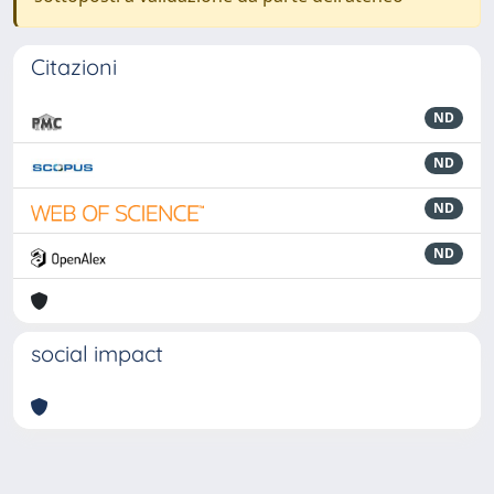
Citazioni
ND
ND
ND
ND
social impact