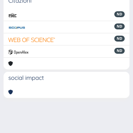
Citazioni
ND
ND
ND
ND
social impact