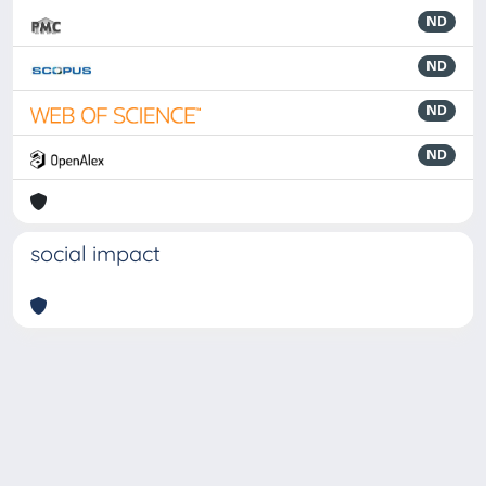
ND
ND
ND
ND
social impact