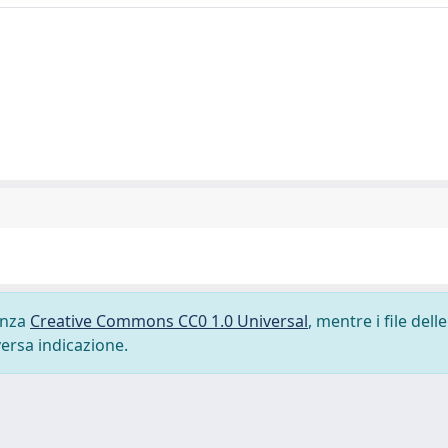
cenza
Creative Commons CC0 1.0 Universal
, mentre i file delle
versa indicazione.