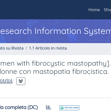
Home
Sfo
 Research Information Syste
to su Rivista
1.1 Articolo in rivista
omen with fibrocystic mastopathy].
donne con mastopatia fibrocistica.
MARIA
;
a completa (DC)