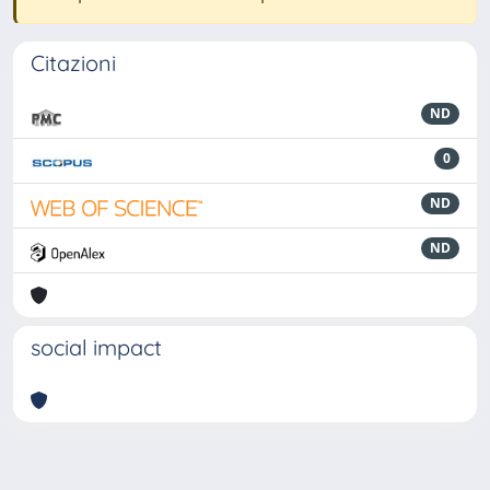
Citazioni
ND
0
ND
ND
social impact